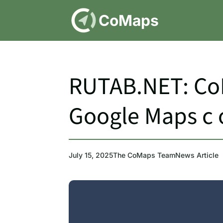
DE
CoMaps
RUTAB.NET: Co
Google Maps с
July 15, 2025
The CoMaps Team
News Article