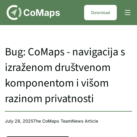
DE
CoMaps
Download
Bug: CoMaps - navigacija s
izraženom društvenom
komponentom i višom
razinom privatnosti
July 28, 2025
The CoMaps Team
News Article