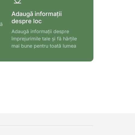
Adaugă informații
despre loc
tă
Adaugă informații despre
împrejurimile tale și fă hărțile
mai bune pentru toată lumea