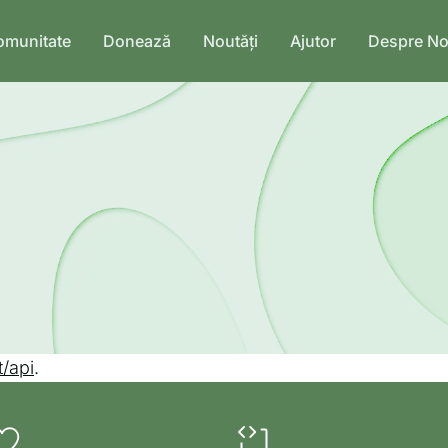
omunitate
Donează
Noutăți
Ajutor
Despre No
/api
.