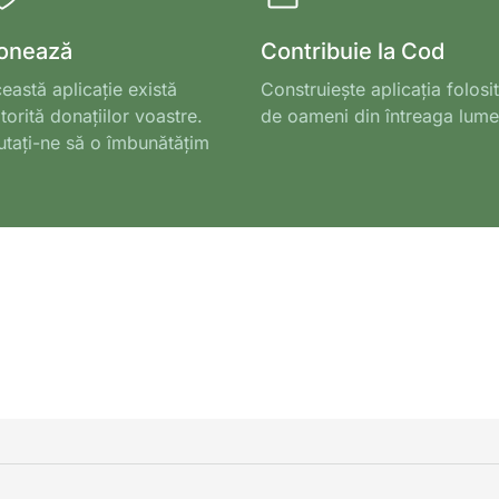
onează
Contribuie la Cod
eastă aplicație există
Construiește aplicația folosi
torită donațiilor voastre.
de oameni din întreaga lume
utați-ne să o îmbunătățim