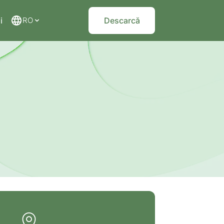
i
RO
Descarcă