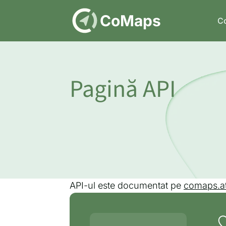
DE
CoMaps
C
Pagină API
API-ul este documentat pe
comaps.at