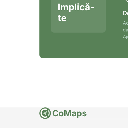
Implică-
D
te
Ac
da
Aj
CoMaps
DE