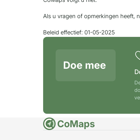
Als u vragen of opmerkingen heeft,
Beleid effectief: 01-05-2025
Doe mee
D
De
do
ve
CoMaps
DE