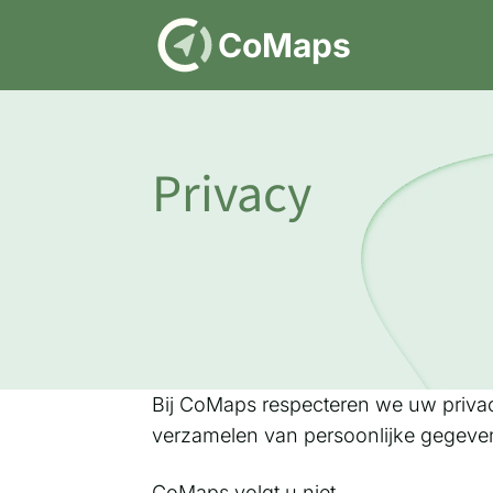
DE
CoMaps
Privacy
Bij CoMaps respecteren we uw privac
verzamelen van persoonlijke gegeve
CoMaps volgt u niet.