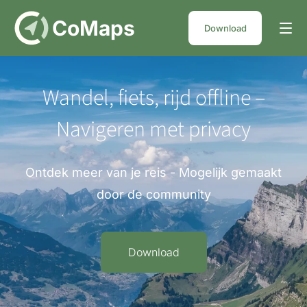
DE
CoMaps
Download
Wandel, fiets, rijd offline –
Navigeren met privacy
Ontdek meer van je reis - Mogelijk gemaakt
door de community
Download