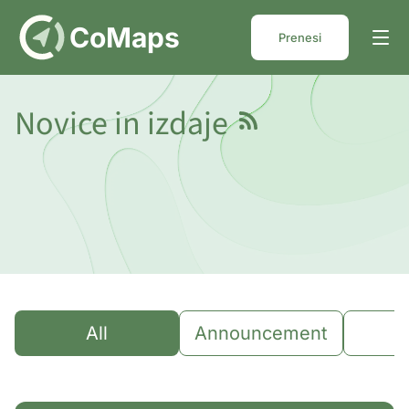
DE
CoMaps
Prenesi
Novice in izdaje
All
Announcement