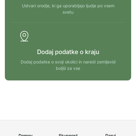
Ustvari orodje, ki ga uporabljajo ljudje po vsem
svetu
Dodaj podatke o kraju
Dodaj podatke o svoji okolici in naredi zemljevid
boljši za vse
Domov
Skupnost
Daruj