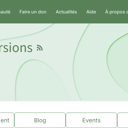
auté
Faire un don
Actualités
Aide
À propos 
ersions
ent
Blog
Events