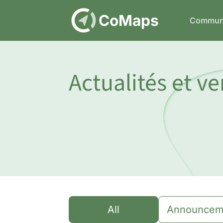
DE
CoMaps
Commun
Actualités et v
All
Announcem