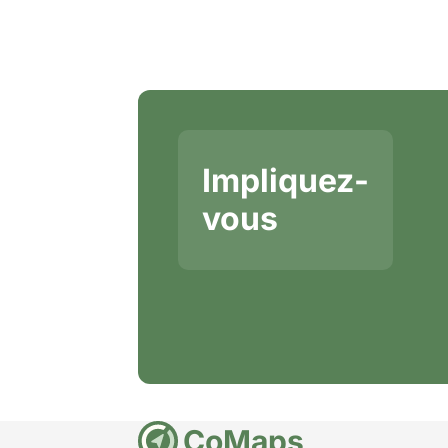
Impliquez-
vous
CoMaps
DE