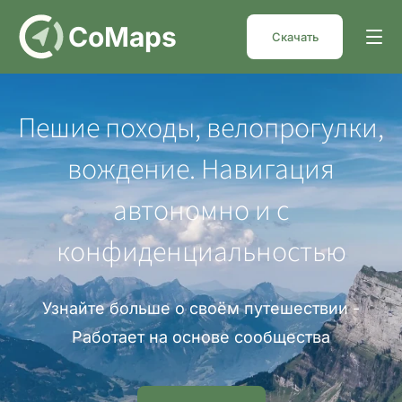
DE
CoMaps
Скачать
Пешие походы, велопрогулки,
вождение. Навигация
автономно и с
конфиденциальностью
Узнайте больше о своём путешествии -
Работает на основе сообщества