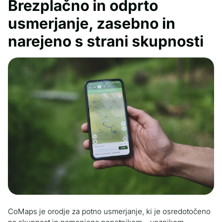
Brezplačno in odprto
usmerjanje, zasebno in
narejeno s strani skupnosti
CoMaps je orodje za potno usmerjanje, ki je osredotočeno