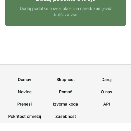
Dodaj podatke o svoji okolici in naredi zemljevid
boljši za vse
Domov
Skupnost
Daruj
Novice
Pomoč
O nas
Prenesi
Izvorna koda
API
Pokritost omrežij
Zasebnost