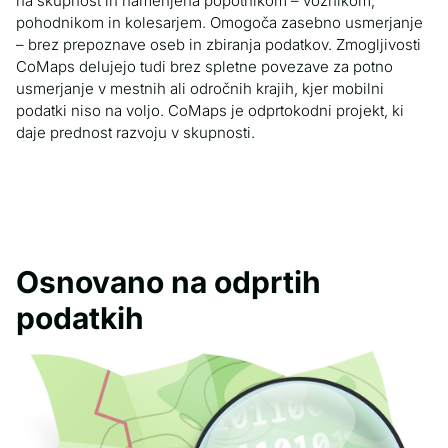
na skupnost in namenjena popotnikom – voznikom,
pohodnikom in kolesarjem. Omogoča zasebno usmerjanje
– brez prepoznave oseb in zbiranja podatkov. Zmogljivosti
CoMaps delujejo tudi brez spletne povezave za potno
usmerjanje v mestnih ali odročnih krajih, kjer mobilni
podatki niso na voljo. CoMaps je odprtokodni projekt, ki
daje prednost razvoju v skupnosti.
Osnovano na odprtih
podatkih