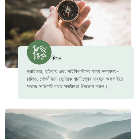
মিসন
ড্রাইভার, হাইকার এবং সাইক্লিস্টদের জন্য সম্প্রদায়-
চালিত, গোপনীয়তা-কেন্দ্রিক মানচিত্রের মাধ্যমে অফলাইনে
সহজে নেভিগেট করার স্বাধীনতা উপভোগ করুন।